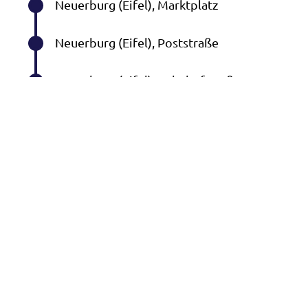
Neuerburg (Eifel), Marktplatz
Neuerburg (Eifel), Poststraße
Neuerburg (Eifel), Bahnhofstraße
Neuerburg (Eifel),
Schwimmbad/Kreisel
Schankweiler, Alte Schule
Peffingen, Brückenstraße
Enzen (b Bitburg), Kapelle
Mettendorf (Eifel), Friedhof