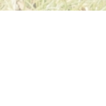
Tempus Mobil ist der
Mobilitätsanbieter in der Südeifel und
bedient Tag für Tag mit rund 50 Bussen
den Linienverkehr in der Region sowie
von Bitburg nach Trier und Luxemburg.
VRT-BUSLINIEN IN DER
SÜDEIFEL
Hier finden Sie die VRT-Buslinien vom